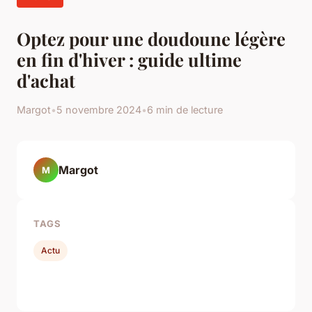
Optez pour une doudoune légère
en fin d'hiver : guide ultime
d'achat
Margot
•
5 novembre 2024
•
6 min de lecture
Margot
M
TAGS
Actu